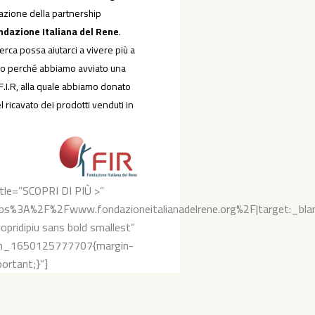
azione della partnership
ndazione Italiana del Rene
.
erca possa aiutarci a vivere più a
co perché abbiamo avviato una
F.I.R, alla quale abbiamo donato
 ricavato dei prodotti venduti in
title=”SCOPRI DI PIÙ >”
ttps%3A%2F%2Fwww.fondazioneitalianadelrene.org%2F|target:_bla
opridipiu sans bold smallest”
om_1650125777707{margin-
ortant;}”]