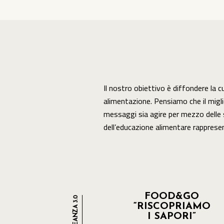
Il nostro obiettivo è diffondere la c
strumento di prevenzione, in quan
alimentazione. Pensiamo che il migli
messaggi sia agire per mezzo delle 
dell’educazione alimentare rappresen
FOOD&GO
“RISCOPRIAMO
I SAPORI”