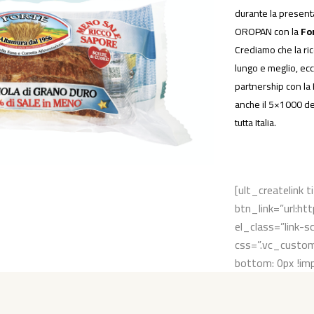
durante la present
OROPAN con la
Fo
Crediamo che la ric
lungo e meglio, ec
partnership con la 
anche il 5×1000 del
tutta Italia.
[ult_createlink 
btn_link=”url:h
el_class=”link-sc
css=”.vc_cust
bottom: 0px !imp