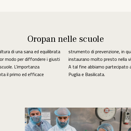
Oropan nelle scuole
ultura di una sana ed equilibrata
to le abitudini alimentari si
or modo per diffondere i giusti
instaurano molto presto nella vit
scuole. L’importanza
A tal fine abbiamo partecipato a
ta il primo ed efficace
Puglia e Basilicata.