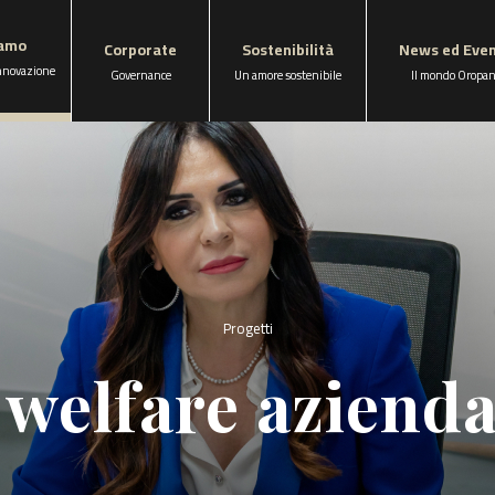
iamo
Corporate
Sostenibilità
News ed Even
innovazione
Governance
Un amore sostenibile
Il mondo Oropa
Progetti
l welfare azienda