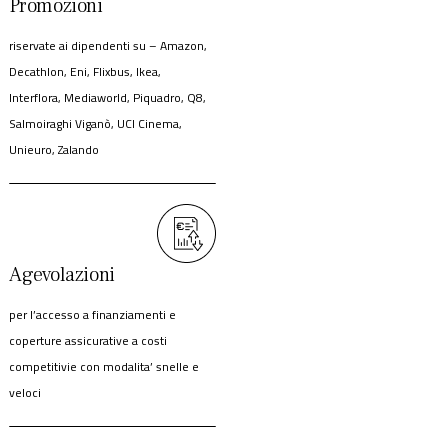
Promozioni
riservate ai dipendenti su – Amazon,
Decathlon, Eni, Flixbus, Ikea,
Interflora, Mediaworld, Piquadro, Q8,
Salmoiraghi Viganò, UCI Cinema,
Unieuro, Zalando
Agevolazioni
per l’accesso a finanziamenti e
coperture assicurative a costi
competitivie con modalita’ snelle e
veloci