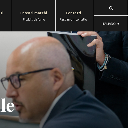
ti
I nostri marchi
Contatti
n
Prodotti da forno
Restiamo in contatto
ITALIANO
▼
le