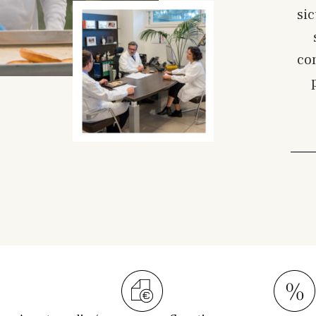
si
con