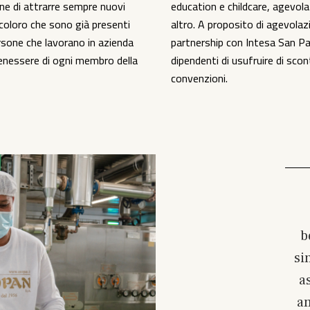
ine di attrarre sempre nuovi
education e childcare, agevola
coloro che sono già presenti
altro. A proposito di agevola
rsone che lavorano in azienda
partnership con Intesa San Pa
 benessere di ogni membro della
dipendenti di usufruire di scon
convenzioni.
b
si
a
am