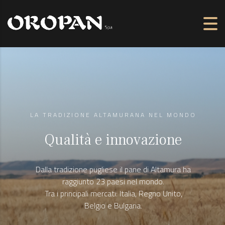
LA TRADIZIONE ALTAMURANA NEL MONDO
Qualità e innovazione
Dalla tradizione pugliese il pane di Altamura ha
raggiunto 23 paesi nel mondo.
Tra i principali mercati: Italia, Regno Unito,
Belgio e Bulgaria.