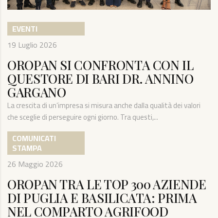
EVENTI
19 Luglio 2026
OROPAN SI CONFRONTA CON IL
QUESTORE DI BARI DR. ANNINO
GARGANO
La crescita di un’impresa si misura anche dalla qualità dei valori
che sceglie di perseguire ogni giorno. Tra questi,...
COMUNICATI
STAMPA
26 Maggio 2026
OROPAN TRA LE TOP 300 AZIENDE
DI PUGLIA E BASILICATA: PRIMA
NEL COMPARTO AGRIFOOD