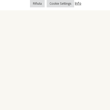
Info
Rifiuta
Cookie Settings
Copyright © 2022 Oropan Spa
Informativa privacy
-
Informativa cookie
Whistleblowing
- P.IVA 04419810728
| Converpress