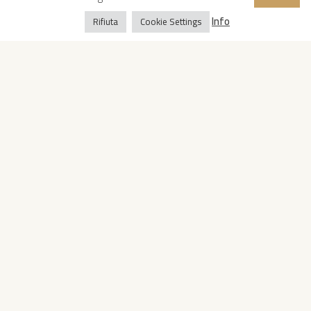
Info
Rifiuta
Cookie Settings
Copyright © 2022 Oropan Spa
Informativa privacy
-
Informativa cookie
Whistleblowing
- P.IVA 04419810728
| Converpress